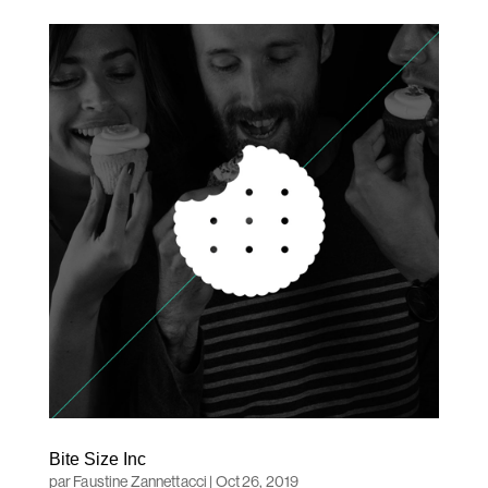
Bite Size Inc
par
Faustine Zannettacci
|
Oct 26, 2019