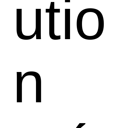
utio
n