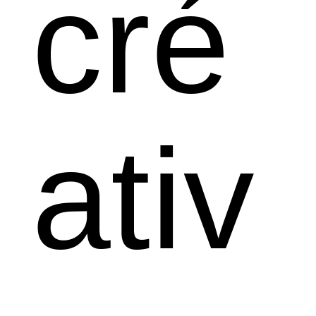
cré
ativ