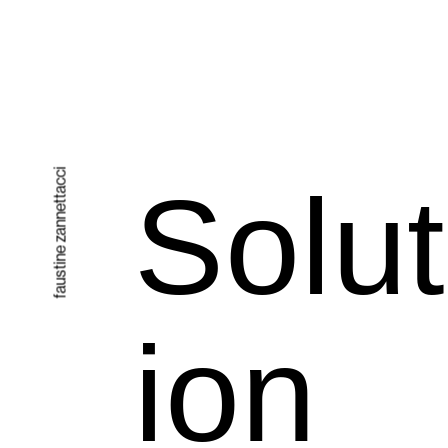
faustine zannettacci
Solut
ion